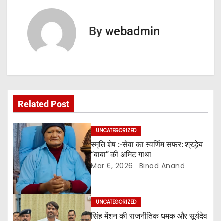
s
By
webadmin
t
n
a
v
Related Post
i
UNCATEGORIZED
g
स्मृति शेष :-सेवा का स्वर्णिम सफर: श्रद्धेय
“बाबा” की अमिट गाथा
a
Mar 6, 2026
Binod Anand
t
i
UNCATEGORIZED
सिंह मेंशन की राजनीतिक धमक और सूर्यदेव