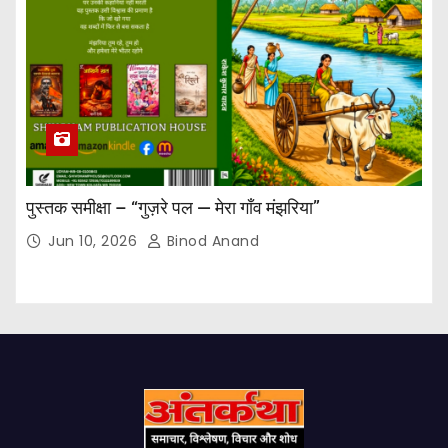
पुस्तक समीक्षा – “गुज़रे पल — मेरा गाँव मंझरिया”
Jun 10, 2026
Binod Anand