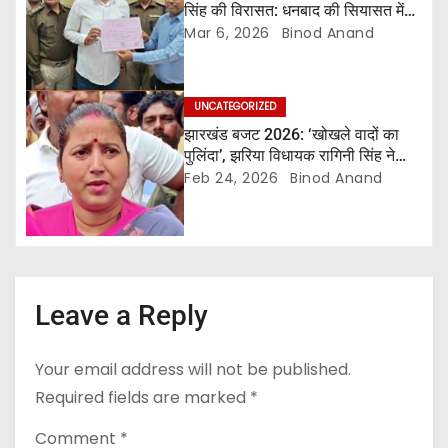
o
सिंह की विरासत: धनबाद की सियासत में
संजीव सिंह की जीत का ऐतिहासिक सन्देश
Mar 6, 2026
Binod Anand
n
UNCATEGORIZED
झारखंड बजट 2026: ‘खोखले वादों का
पुलिंदा’, झरिया विधायक रागिनी सिंह ने
सरकार को घेरा
Feb 24, 2026
Binod Anand
Leave a Reply
Your email address will not be published.
Required fields are marked
*
Comment
*