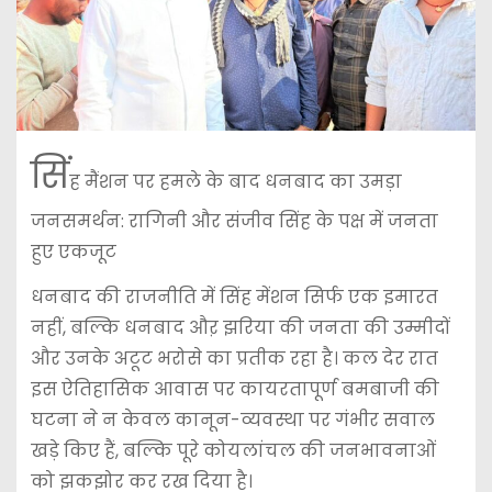
सिं
ह मैंशन पर हमले के बाद धनबाद का उमड़ा
जनसमर्थन: रागिनी और संजीव सिंह के पक्ष में जनता
हुए एकजूट
​धनबाद की राजनीति में सिंह मेंशन सिर्फ एक इमारत
नहीं, बल्कि धनबाद औऱ झरिया की जनता की उम्मीदों
और उनके अटूट भरोसे का प्रतीक रहा है। कल देर रात
इस ऐतिहासिक आवास पर कायरतापूर्ण बमबाजी की
घटना ने न केवल कानून-व्यवस्था पर गंभीर सवाल
खड़े किए हैं, बल्कि पूरे कोयलांचल की जनभावनाओं
को झकझोर कर रख दिया है।