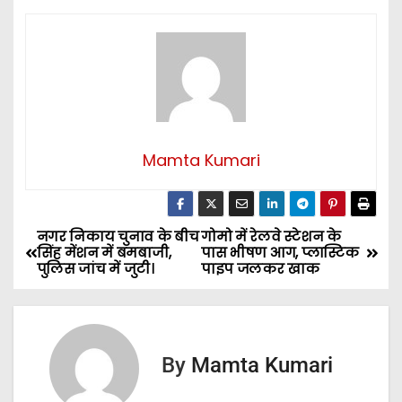
Mamta Kumari
नगर निकाय चुनाव के बीच
गोमो में रेलवे स्टेशन के
P
सिंह मेंशन में बमबाजी,
पास भीषण आग, प्लास्टिक
पुलिस जांच में जुटी।
पाइप जलकर खाक
o
s
t
By
Mamta Kumari
n