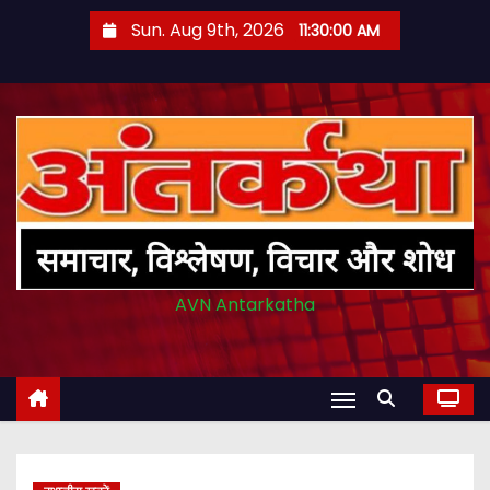
S
Sun. Aug 9th, 2026
11:30:01 AM
k
i
p
t
o
c
o
n
t
AVN Antarkatha
e
n
t