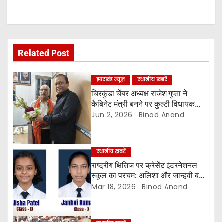
a
v
Related Post
i
g
झारखंड न्यूज़
स्थानीय ख़बरें
चिरकुंडा चेंबर अध्यक्ष राजेश गुप्ता ने
a
कैबिनेट मंत्री बनने पर कुल्टी विधायक
अजय पोद्दार को किया सम्मानित
Jun 2, 2026
Binod Anand
t
i
स्थानीय ख़बरें
o
राष्ट्रीय क्षितिज पर क्रेसेंट इंटरनेशनल
स्कूल का परचम: अलिशा और जान्हवी बनीं
n
CBSE रीडिंग चैलेंज की नेशनल विनर
Mar 18, 2026
Binod Anand