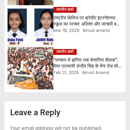
o
स्थानीय ख़बरें
n
राष्ट्रीय क्षितिज पर क्रेसेंट इंटरनेशनल
स्कूल का परचम: अलिशा और जान्हवी बनीं
CBSE रीडिंग चैलेंज की नेशनल विनर
Mar 18, 2026
Binod Anand
स्थानीय ख़बरें
“धनबाद से झरिया तक केसरिया सैलाब”:
मेयर प्रत्याशी संजीव सिंह के मेगा रोड शो ने
दिखाई ताकत, थमी शहर की रफ्तार
Feb 21, 2026
Binod Anand
Leave a Reply
Your email address will not be published.