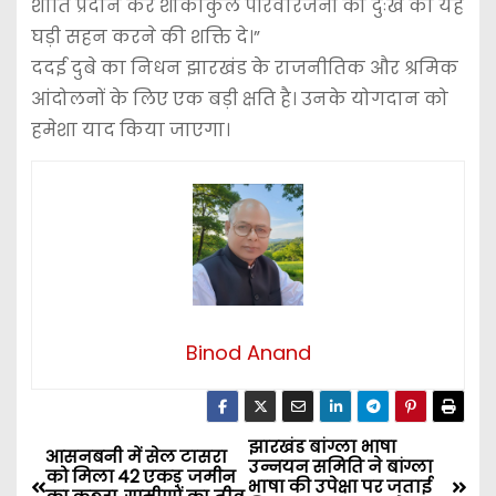
शांति प्रदान कर शोकाकुल परिवारजनों को दुःख की यह
घड़ी सहन करने की शक्ति दे।”
ददई दुबे का निधन झारखंड के राजनीतिक और श्रमिक
आंदोलनों के लिए एक बड़ी क्षति है। उनके योगदान को
हमेशा याद किया जाएगा।
Binod Anand
झारखंड बांग्ला भाषा
P
आसनबनी में सेल टासरा
उन्नयन समिति ने बांग्ला
को मिला 42 एकड़ जमीन
भाषा की उपेक्षा पर जताई