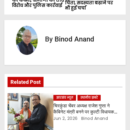
o
का कब्ज़ा, ग्रामीणों का तीव्र
चिंता, सदस्यता बढ़ाने पर
विरोध और पुलिस कार्रवाई
भी हुई चर्चा
s
t
n
By
Binod Anand
a
v
i
Related Post
g
a
झारखंड न्यूज़
स्थानीय ख़बरें
चिरकुंडा चेंबर अध्यक्ष राजेश गुप्ता ने
t
कैबिनेट मंत्री बनने पर कुल्टी विधायक
अजय पोद्दार को किया सम्मानित
Jun 2, 2026
Binod Anand
i